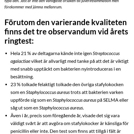
typa den. Jäst är inte den vanligaste orsaken till juverinflammation men
förekommer med jämna mellanrum.
Förutom den varierande kvaliteten
finns det tre observandum vid årets
ringtest:
Hela 21 % av deltagarna kände inte igen
Streptococcus
agalactiae
vilket är allvarligt med tanke på att det är viktigt
med snabb upptäckt om bakterien nyintroduceras i en
besättning.
23 % tolkade felaktigt tolkade den övriga stafylokocken
som en
Staphylococcus aureus
trots att bakterien varken
uppförde sig som en
Staphylococcus aureus
på SELMA eller
såg ut som en
Staphylococcus aureus
.
Även i år, precis som föregående år, visade det sig vara
väldigt svårt är att avgöra om stafylokocker är känsliga för
penicillin eller inte. Den test som finns att tillgå i fält är