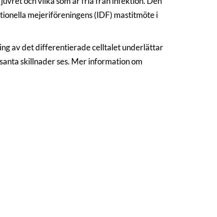
juvret och vilka som är fria från infektion. Den
ionella mejeriföreningens (IDF) mastitmöte i
ing av det differentierade celltalet underlättar
ssanta skillnader ses. Mer information om