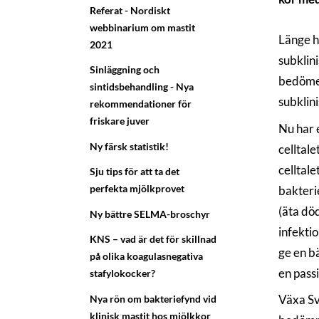
Referat - Nordiskt
webbinarium om mastit
Länge ha
2021
subklini
Sinläggning och
bedömer 
sintidsbehandling - Nya
subklini
rekommendationer för
friskare juver
Nu har 
Ny färsk statistik!
celltale
celltale
Sju tips för att ta det
perfekta mjölkprovet
bakteri
(äta död
Ny bättre SELMA-broschyr
infektio
KNS – vad är det för skillnad
ge en bä
på olika koagulasnegativa
en pass
stafylokocker?
Växa Sve
Nya rön om bakteriefynd vid
klinisk mastit hos mjölkkor