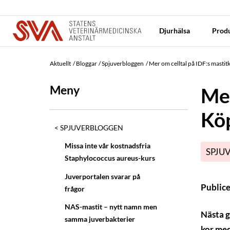
Djurhälsa
Produ
Aktuellt
Bloggar
Spjuverbloggen
Mer om celltal på IDF:s masti
Meny
Mer
Kö
SPJUVERBLOGGEN
Missa inte vår kostnadsfria
SPJU
Staphylococcus aureus-kurs
Juverportalen svarar på
Public
frågor
NAS-mastit – nytt namn men
Nästa g
samma juverbakterier
kor med