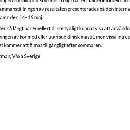
gen om vilka kor som mer troligt har en bakteriell infektion i 
sammanställningen av resultaten presenterades på den internat
amn den 14–16 maj.
en så långt har emellertid inte tydligt kunnat visa att användn
ngen av kor med eller utan subklinisk mastit, men vissa intre
et kommer att finnas tillgängligt efter sommaren.
man, Växa Sverige