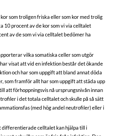
 kor som troligen friska eller som kor med trolig
irka 10 procent av de kor som vi via celltalet
cent av de som vi via celltalet bedömer ha
pporterar vilka somatiska celler som utgör
har visat att vid en infektion består det ökande
fektion och har som uppgift att bland annat döda
, som framför allt har som uppgift att städa upp
 till att förhoppningsvis nå ursprungsnivån innan
ler i det totala celltalet och skulle på så sätt
lammationsfas (med hög andel neutrofiler) eller i
fferentierade celltalet kan hjälpa till i