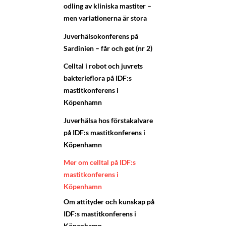
odling av kliniska mastiter –
men variationerna är stora
Juverhälsokonferens på
Sardinien – får och get (nr 2)
Celltal i robot och juvrets
bakterieflora på IDF:s
mastitkonferens i
Köpenhamn
Juverhälsa hos förstakalvare
på IDF:s mastitkonferens i
Köpenhamn
Mer om celltal på IDF:s
mastitkonferens i
Köpenhamn
Om attityder och kunskap på
IDF:s mastitkonferens i
Köpenhamn