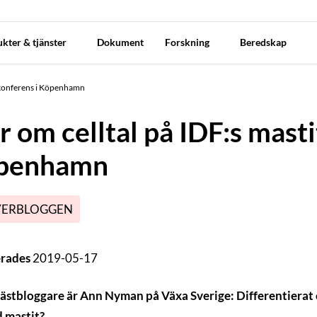
kter & tjänster
Dokument
Forskning
Beredskap
tkonferens i Köpenhamn
 om celltal på IDF:s masti
penhamn
VERBLOGGEN
erades
2019-05-17
ästbloggare är Ann Nyman på Växa Sverige: Differentierat ce
 mastit?