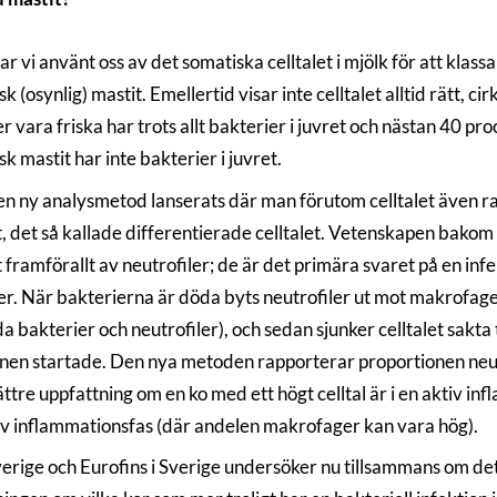
r vi använt oss av det somatiska celltalet i mjölk för att klassa
sk (osynlig) mastit. Emellertid visar inte celltalet alltid rätt, c
vara friska har trots allt bakterier i juvret och nästan 40 pro
sk mastit har inte bakterier i juvret.
en ny analysmetod lanserats där man förutom celltalet även ra
t, det så kallade differentierade celltalet. Vetenskapen bakom 
t framförallt av neutrofiler; de är det primära svaret på en in
er. När bakterierna är döda byts neutrofiler ut mot makrofager
a bakterier och neutrofiler), och sedan sjunker celltalet sakta
nen startade. Den nya metoden rapporterar proportionen neutrofi
ttre uppfattning om en ko med ett högt celltal är i en aktiv inf
iv inflammationsfas (där andelen makrofager kan vara hög).
rige och Eurofins i Sverige undersöker nu tillsammans om det di