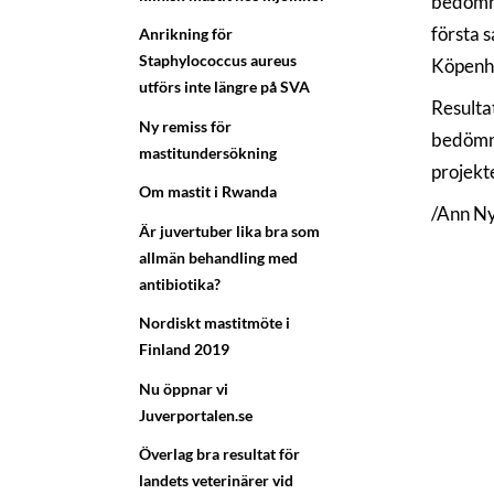
bedömnin
första 
Anrikning för
Staphylococcus aureus
Köpenh
utförs inte längre på SVA
Resultat
Ny remiss för
bedömni
mastitundersökning
projekt
Om mastit i Rwanda
/Ann Ny
Är juvertuber lika bra som
allmän behandling med
antibiotika?
Nordiskt mastitmöte i
Finland 2019
Nu öppnar vi
Juverportalen.se
Överlag bra resultat för
landets veterinärer vid