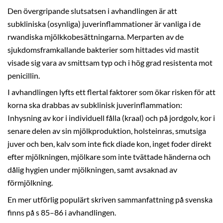
Den övergripande slutsatsen i avhandlingen är att
subkliniska (osynliga) juverinflammationer är vanliga i de
rwandiska mjölkkobesättningarna. Merparten av de
sjukdomsframkallande bakterier som hittades vid mastit
visade sig vara av smittsam typ och i hög grad resistenta mot
penicillin.
I avhandlingen lyfts ett flertal faktorer som ökar risken för att
korna ska drabbas av subklinisk juverinflammation:
Inhysning av kor i individuell fålla (kraal) och på jordgolv, kor i
senare delen av sin mjölkproduktion, holsteinras, smutsiga
juver och ben, kalv som inte fick diade kon, inget foder direkt
efter mjölkningen, mjölkare som inte tvättade händerna och
dålig hygien under mjölkningen, samt avsaknad av
förmjölkning.
En mer utförlig populärt skriven sammanfattning på svenska
finns på s 85–86 i avhandlingen.