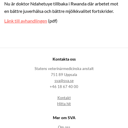
Nu är doktor Ndahetuye tillbaka i Rwanda där arbetet mot
en bättre juverhälsa och bättre mjölkkvalitet fortskrider.
Länk till avhandlingen
(pdf)
Kontakta oss
Statens veterinärmedicinska anstalt
751 89 Uppsala
sva@sva.se
+46 18 67 40 00
Kontakt
Hitta hit
Mer om SVA
Om oss