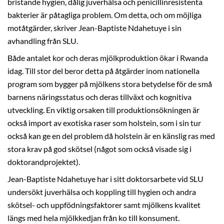
bristande hygien, dålig juverhälsa och penicillinresistenta
bakterier är påtagliga problem. Om detta, och om möjliga
motåtgärder, skriver Jean-Baptiste Ndahetuye i sin
avhandling från SLU.
Både antalet kor och deras mjölkproduktion ökar i Rwanda
idag. Till stor del beror detta på åtgärder inom nationella
program som bygger på mjölkens stora betydelse för de små
barnens näringsstatus och deras tillväxt och kognitiva
utveckling. En viktig orsaken till produktionsökningen är
också import av exotiska raser som holstein, som i sin tur
också kan ge en del problem då holstein är en känslig ras med
stora krav på god skötsel (något som också visade sig i
doktorandprojektet).
Jean-Baptiste Ndahetuye har i sitt doktorsarbete vid SLU
undersökt juverhälsa och koppling till hygien och andra
skötsel- och uppfödningsfaktorer samt mjölkens kvalitet
längs med hela mjölkkedjan från ko till konsument.