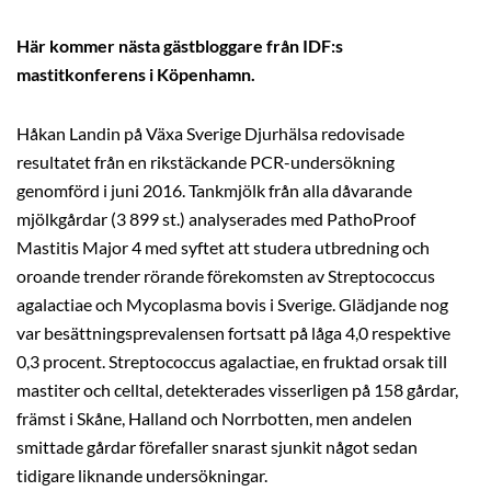
Här kommer nästa gästbloggare från IDF:s
mastitkonferens i Köpenhamn.
Håkan Landin på Växa Sverige Djurhälsa redovisade
resultatet från en rikstäckande PCR-undersökning
genomförd i juni 2016. Tankmjölk från alla dåvarande
mjölkgårdar (3 899 st.) analyserades med PathoProof
Mastitis Major 4 med syftet att studera utbredning och
oroande trender rörande förekomsten av Streptococcus
agalactiae och Mycoplasma bovis i Sverige. Glädjande nog
var besättningsprevalensen fortsatt på låga 4,0 respektive
0,3 procent. Streptococcus agalactiae, en fruktad orsak till
mastiter och celltal, detekterades visserligen på 158 gårdar,
främst i Skåne, Halland och Norrbotten, men andelen
smittade gårdar förefaller snarast sjunkit något sedan
tidigare liknande undersökningar.