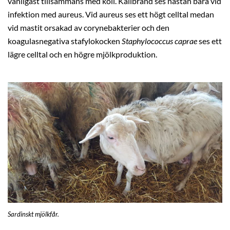
vanligast tillsammans med koli. Kallbrand ses nästan bara vid
infektion med aureus. Vid aureus ses ett högt celltal medan
vid mastit orsakad av corynebakterier och den
koagulasnegativa stafylokocken
Staphylococcus caprae
ses ett
lägre celltal och en högre mjölkproduktion.
Sardinskt mjölkfår.