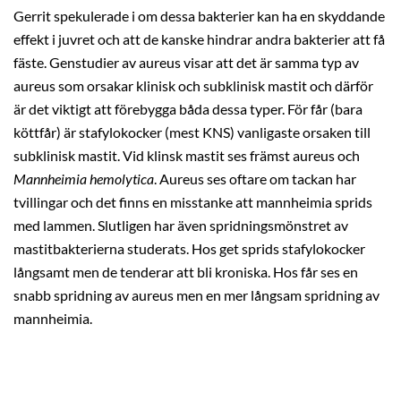
Gerrit spekulerade i om dessa bakterier kan ha en skyddande
effekt i juvret och att de kanske hindrar andra bakterier att få
fäste. Genstudier av aureus visar att det är samma typ av
aureus som orsakar klinisk och subklinisk mastit och därför
är det viktigt att förebygga båda dessa typer. För får (bara
köttfår) är stafylokocker (mest KNS) vanligaste orsaken till
subklinisk mastit. Vid klinsk mastit ses främst aureus och
Mannheimia hemolytica
. Aureus ses oftare om tackan har
tvillingar och det finns en misstanke att mannheimia sprids
med lammen. Slutligen har även spridningsmönstret av
mastitbakterierna studerats. Hos get sprids stafylokocker
långsamt men de tenderar att bli kroniska. Hos får ses en
snabb spridning av aureus men en mer långsam spridning av
mannheimia.