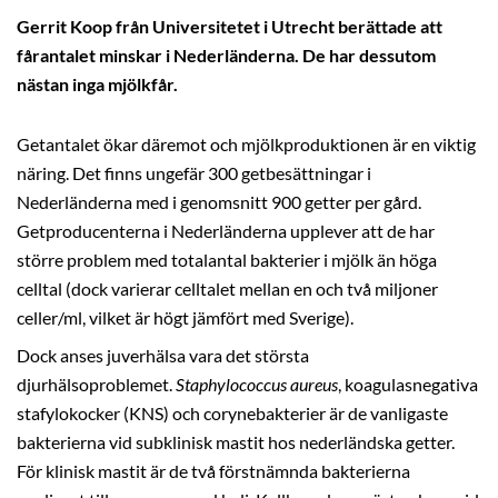
Gerrit Koop från Universitetet i Utrecht berättade att
fårantalet minskar i Nederländerna. De har dessutom
nästan inga mjölkfår.
Getantalet ökar däremot och mjölkproduktionen är en viktig
näring. Det finns ungefär 300 getbesättningar i
Nederländerna med i genomsnitt 900 getter per gård.
Getproducenterna i Nederländerna upplever att de har
större problem med totalantal bakterier i mjölk än höga
celltal (dock varierar celltalet mellan en och två miljoner
celler/ml, vilket är högt jämfört med Sverige).
Dock anses juverhälsa vara det största
djurhälsoproblemet.
Staphylococcus aureus
, koagulasnegativa
stafylokocker (KNS) och corynebakterier är de vanligaste
bakterierna vid subklinisk mastit hos nederländska getter.
För klinisk mastit är de två förstnämnda bakterierna