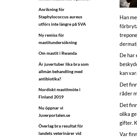
Anrikning för
Han men
Staphylococcus aureus
utförs inte längre på SVA
förbryt
trepone
Ny remiss för
mastitundersökning
dermati
Om mastit i Rwanda
De har e
beskydd
Är juvertuber lika bra som
allmän behandling med
kan vara
antibiotika?
Det fin
Nordiskt mastitmöte i
råder m
Finland 2019
Det fin
Nu öppnar vi
olika g
Juverportalen.se
gifter.
Överlag bra resultat för
landets veterinärer vid
Var fin