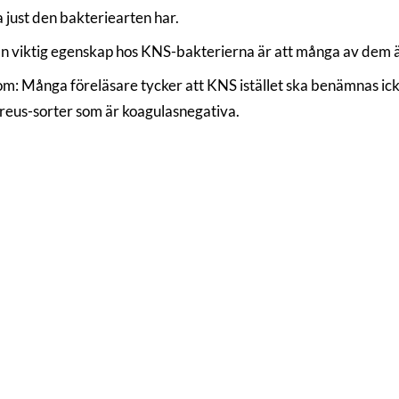
 just den bakteriearten har.
n viktig egenskap hos KNS-bakterierna är att många av dem är
m: Många föreläsare tycker att KNS istället ska benämnas ick
ureus-sorter som är koagulasnegativa.