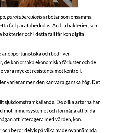
pp.
paratuberculosis
arbetar som ensamma
etta fall paratuberkulos. Andra bakterier, som
kterier och i detta fall får kon digital
de är opportunistiska och bedriver
r, de kan orsaka ekonomiska förluster och de
 de vara mycket resistenta mot kontroll.
änder varierar men den kan vara ganska hög. Det
lt sjukdomsframkallande. De olika arterna har
ydd mot immunsystemet och förmåga att bilda
rmågan att interagera med värden, kon.
rar och beror delvis på vilka av de ovannämnda