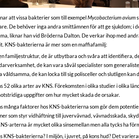
ar att vissa bakterier som till exempel
Mycobacterium avium
s
are. De behöver inga andra smittämnen för att ge sjukdom; i d
ma, liknar han vid Bröderna Dalton. De verkar ihop med andra ba
t. KNS-bakterierna är mer som en maffiafamilj:
n familjestruktur, de är utbytbara och svåra att identifiera, 
arverksamhet, de kan vara såväl specialister som generaliste
 våldsamma, de kan locka till sig polisceller och slutligen kan
ns 52 olika arter av KNS. Förekomsten i olika studier i olika l
otstridiga uppgifter om hur mycket skada de orsakar.
ns många faktorer hos KNS-bakterierna som gör dem potentiel
ener som styr vidhäftning till juvervävnad, vävnadsskada, sk
 KNS-arterna är mycket olika sinsemellan men alla tycks ha fö
ns KNS-bakterierna? I miljön, i juvret, på kons hud? Det varie