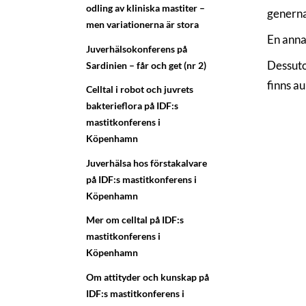
odling av kliniska mastiter –
generna
men variationerna är stora
En anna
Juverhälsokonferens på
Dessuto
Sardinien – får och get (nr 2)
finns a
Celltal i robot och juvrets
bakterieflora på IDF:s
mastitkonferens i
Köpenhamn
Juverhälsa hos förstakalvare
på IDF:s mastitkonferens i
Köpenhamn
Mer om celltal på IDF:s
mastitkonferens i
Köpenhamn
Om attityder och kunskap på
IDF:s mastitkonferens i