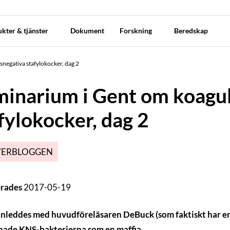
kter & tjänster
Dokument
Forskning
Beredskap
negativa stafylokocker, dag 2
inarium i Gent om koagu
fylokocker, dag 2
VERBLOGGEN
erades
2017-05-19
nleddes med huvudföreläsaren DeBuck (som faktiskt har en
nade KNS-bakterierna som en maffia.