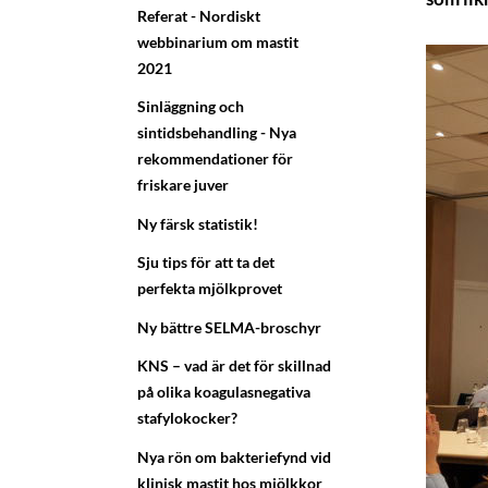
Referat - Nordiskt
webbinarium om mastit
2021
Sinläggning och
sintidsbehandling - Nya
rekommendationer för
friskare juver
Ny färsk statistik!
Sju tips för att ta det
perfekta mjölkprovet
Ny bättre SELMA-broschyr
KNS – vad är det för skillnad
på olika koagulasnegativa
stafylokocker?
Nya rön om bakteriefynd vid
klinisk mastit hos mjölkkor